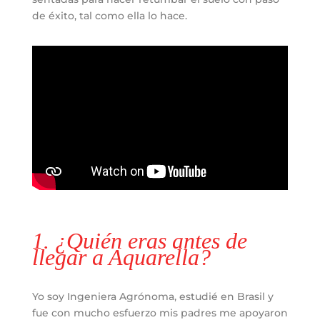
de éxito, tal como ella lo hace.
1. ¿Quién eras antes de
llegar a Aquarella?
Yo soy Ingeniera Agrónoma, estudié en Brasil y
fue con mucho esfuerzo mis padres me apoyaron