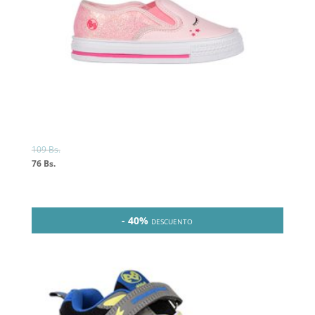
109
Bs.
76
Bs.
- 40%
DESCUENTO