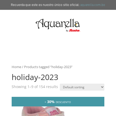
Recuerda que este es nuestro único sitio oficial:
aquarella.com.bo
Home
/ Products tagged “holiday-2023”
holiday-2023
Showing 1–9 of 154 results
- 30%
DESCUENTO