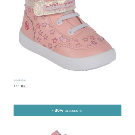
159
Bs.
111
Bs.
- 30%
DESCUENTO