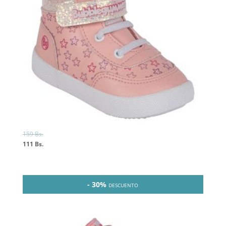
159
Bs.
111
Bs.
- 30%
DESCUENTO