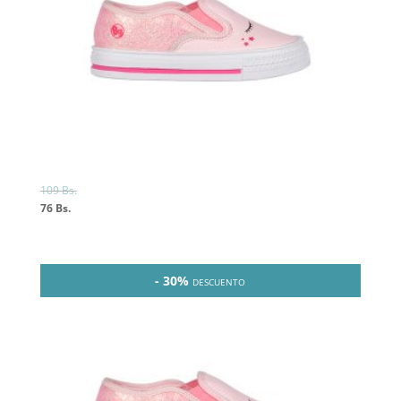
109
Bs.
76
Bs.
- 30%
DESCUENTO