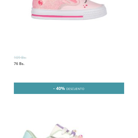
109
Bs.
76
Bs.
- 40%
DESCUENTO