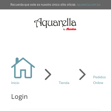
Recuerda que este es nuestro único sitio oficial:
aquarella.com.bo

5
5
Pedidos
Inicio
Tienda
Online
Login